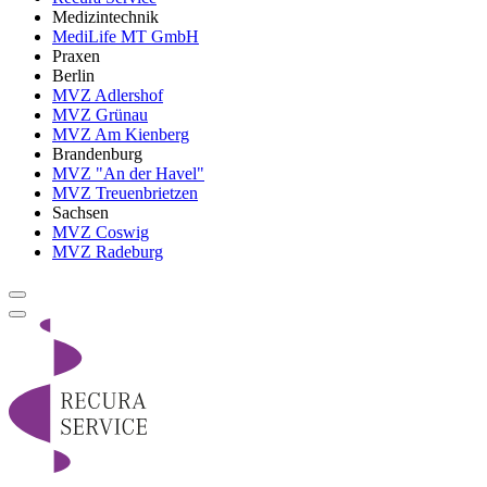
Medizintechnik
MediLife MT GmbH
Praxen
Berlin
MVZ Adlershof
MVZ Grünau
MVZ Am Kienberg
Brandenburg
MVZ "An der Havel"
MVZ Treuenbrietzen
Sachsen
MVZ Coswig
MVZ Radeburg