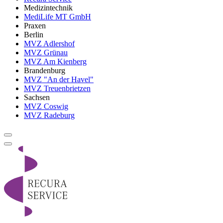
Medizintechnik
MediLife MT GmbH
Praxen
Berlin
MVZ Adlershof
MVZ Grünau
MVZ Am Kienberg
Brandenburg
MVZ "An der Havel"
MVZ Treuenbrietzen
Sachsen
MVZ Coswig
MVZ Radeburg